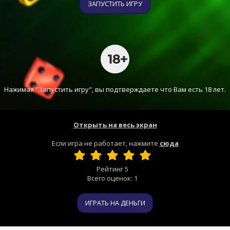
ЗАПУСТИТЬ ИГРУ
Нажимая "Запустить игру", вы подтверждаете что Вам есть 18 лет.
Открыть на весь экран
Если игра не работает, нажмите
сюда
Рейтинг
5
Всего оценок:
1
ИГРАТЬ НА ДЕНЬГИ