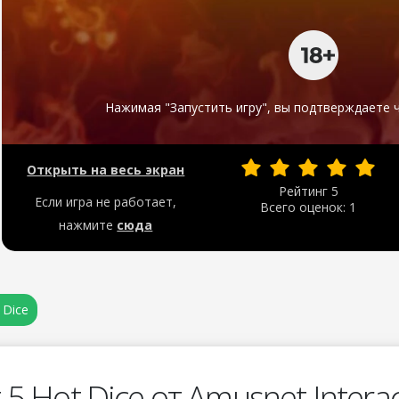
Нажимая "Запустить игру", вы подтверждаете ч
Открыть на весь экран
Рейтинг
5
Если игра не работает,
Всего оценок:
1
нажмите
сюда
 Dice
 5 Hot Dice от Amusnet Intera