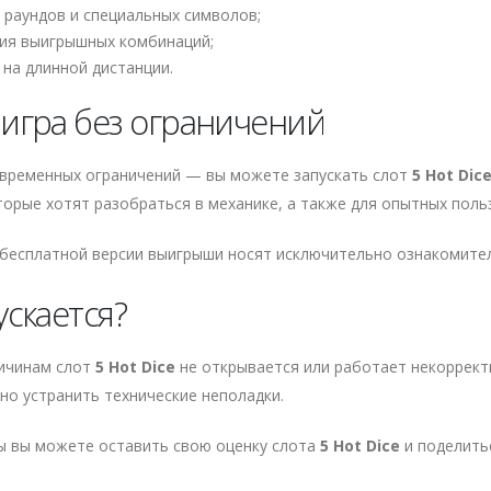
 раундов и специальных символов;
ия выигрышных комбинаций;
 на длинной дистанции.
 игра без ограничений
временных ограничений — вы можете запускать слот
5 Hot Dic
торые хотят разобраться в механике, а также для опытных поль
 бесплатной версии выигрыши носят исключительно ознакомител
ускается?
ричинам слот
5 Hot Dice
не открывается или работает некоррект
но устранить технические неполадки.
ы вы можете оставить свою оценку слота
5 Hot Dice
и поделить