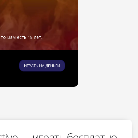
то Вам есть 18 лет.
ИГРАТЬ НА ДЕНЬГИ
ctive — играть бесплатно