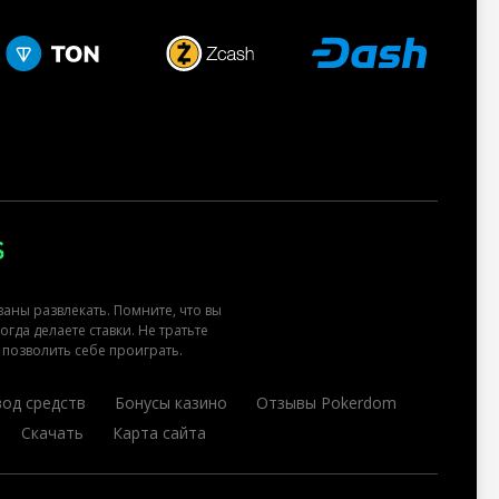
аны развлекать. Помните, что вы
огда делаете ставки. Не тратьте
позволить себе проиграть.
од средств
Бонусы казино
Отзывы Pokerdom
Скачать
Карта сайта