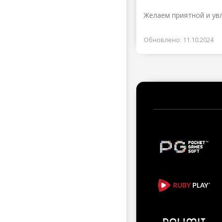
Желаем приятной и ув
Обновлено:
11.10.2024