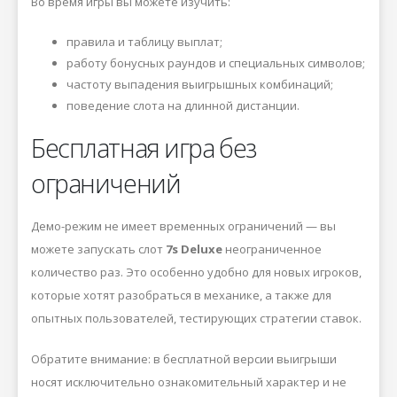
Во время игры вы можете изучить:
правила и таблицу выплат;
работу бонусных раундов и специальных символов;
частоту выпадения выигрышных комбинаций;
поведение слота на длинной дистанции.
Бесплатная игра без
ограничений
Демо-режим не имеет временных ограничений — вы
можете запускать слот
7s Deluxe
неограниченное
количество раз. Это особенно удобно для новых игроков,
которые хотят разобраться в механике, а также для
опытных пользователей, тестирующих стратегии ставок.
Обратите внимание: в бесплатной версии выигрыши
носят исключительно ознакомительный характер и не