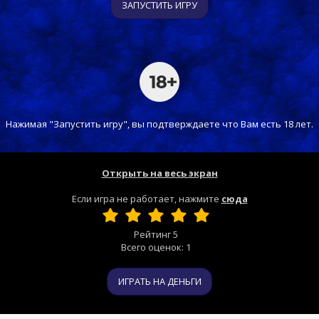
ЗАПУСТИТЬ ИГРУ
Нажимая "Запустить игру", вы подтверждаете что Вам есть 18 лет.
Открыть на весь экран
Если игра не работает, нажмите
сюда
Рейтинг
5
Всего оценок:
1
ИГРАТЬ НА ДЕНЬГИ