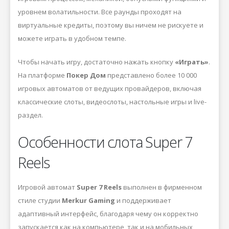
уровнем волатильности. Все раунды проходят на
виртуальные кредиты, поэтому вы ничем не рискуете и
можете играть в удобном темпе.
Чтобы начать игру, достаточно нажать кнопку
«Играть»
.
На платформе
Покер Дом
представлено более 10 000
игровых автоматов от ведущих провайдеров, включая
классические слоты, видеослоты, настольные игры и live-
раздел.
Особенности слота Super 7
Reels
Игровой автомат
Super 7 Reels
выполнен в фирменном
стиле студии
Merkur Gaming
и поддерживает
адаптивный интерфейс, благодаря чему он корректно
запускается как на компьютере, так и на мобильных