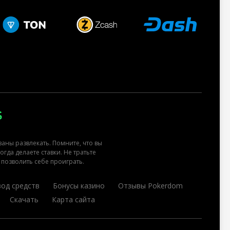
аны развлекать. Помните, что вы
огда делаете ставки. Не тратьте
позволить себе проиграть.
од средств
Бонусы казино
Отзывы Pokerdom
Скачать
Карта сайта