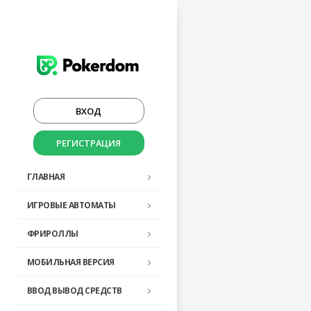
ВХОД
РЕГИСТРАЦИЯ
ГЛАВНАЯ
ИГРОВЫЕ АВТОМАТЫ
ФРИРОЛЛЫ
МОБИЛЬНАЯ ВЕРСИЯ
ВВОД ВЫВОД СРЕДСТВ