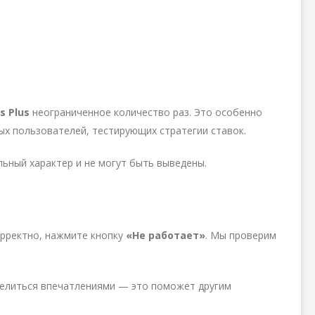
s Plus
неограниченное количество раз. Это особенно
ых пользователей, тестирующих стратегии ставок.
ьный характер и не могут быть выведены.
орректно, нажмите кнопку
«Не работает»
. Мы проверим
елиться впечатлениями — это поможет другим