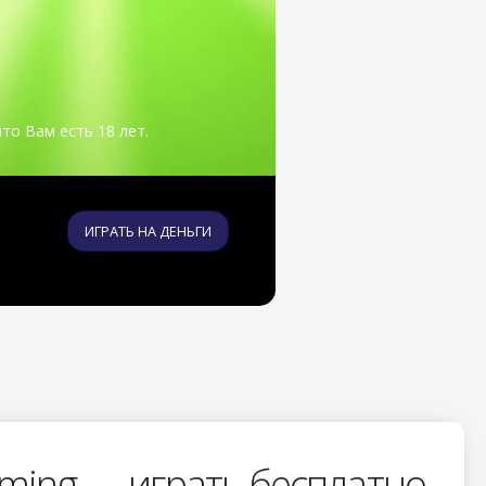
то Вам есть 18 лет.
ИГРАТЬ НА ДЕНЬГИ
Gaming — играть бесплатно