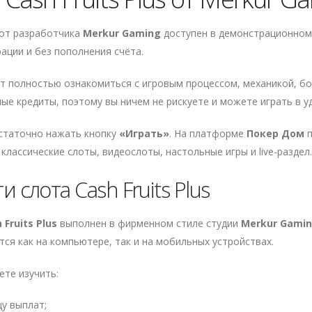
от разработчика
Merkur Gaming
доступен в демонстрационном 
ации и без пополнения счёта.
т полностью ознакомиться с игровым процессом, механикой, бо
ые кредиты, поэтому вы ничем не рискуете и можете играть в у
остаточно нажать кнопку
«Играть»
. На платформе
Покер Дом
п
классические слоты, видеослоты, настольные игры и live-раздел.
 слота Cash Fruits Plus
 Fruits Plus
выполнен в фирменном стиле студии
Merkur Gami
тся как на компьютере, так и на мобильных устройствах.
ете изучить:
цу выплат;