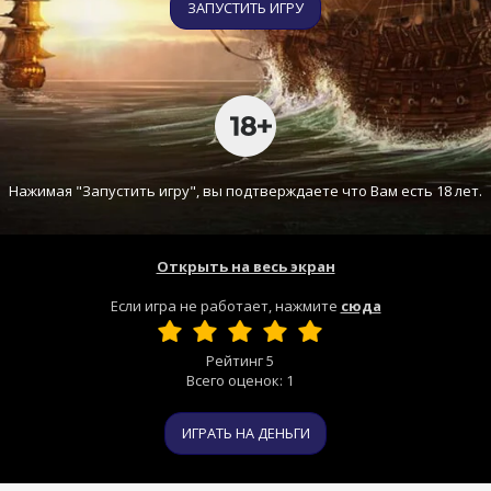
ЗАПУСТИТЬ ИГРУ
Нажимая "Запустить игру", вы подтверждаете что Вам есть 18 лет.
Открыть на весь экран
Если игра не работает, нажмите
сюда
Рейтинг
5
Всего оценок:
1
ИГРАТЬ НА ДЕНЬГИ