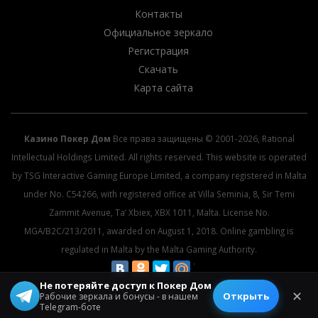
Контакты
Официальное зеркало
Регистрация
Скачать
Карта сайта
Казино Покер Дом
Все права защищены © 2001-2026, Rational
Intellectual Holdings Limited. All rights reserved. This website is operated
by TSG Interactive Gaming Europe Limited, a company registered in Malta
under No. C54266, with registered office at Villa Seminia, 8, Sir Temi
Zammit Avenue, Ta’ Xbiex, XBX 1011, Malta. License No.
MGA/B2C/213/2011, awarded on August 1, 2018. Online gambling is
regulated in Malta by the Malta Gaming Authority.
Не потеряйте доступ к Покер Дом
© 2026 All rights reserved.
✕
Открыть
Рабочие зеркала и бонусы - в нашем
Telegram-боте