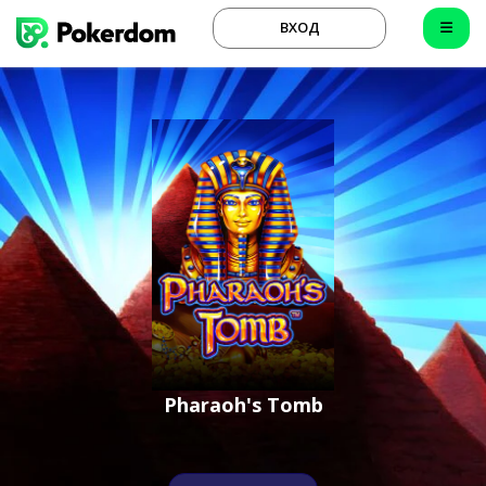
ВХОД
Pharaoh's Tomb