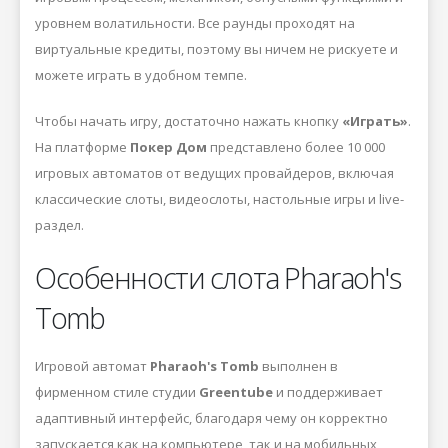
уровнем волатильности. Все раунды проходят на
виртуальные кредиты, поэтому вы ничем не рискуете и
можете играть в удобном темпе.
Чтобы начать игру, достаточно нажать кнопку
«Играть»
.
На платформе
Покер Дом
представлено более 10 000
игровых автоматов от ведущих провайдеров, включая
классические слоты, видеослоты, настольные игры и live-
раздел.
Особенности слота Pharaoh's
Tomb
Игровой автомат
Pharaoh's Tomb
выполнен в
фирменном стиле студии
Greentube
и поддерживает
адаптивный интерфейс, благодаря чему он корректно
запускается как на компьютере, так и на мобильных