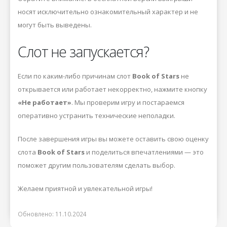
носят исключительно ознакомительный характер и не
могут быть выведены.
Слот не запускается?
Если по каким-либо причинам слот
Book of Stars
не
открывается или работает некорректно, нажмите кнопку
«Не работает»
. Мы проверим игру и постараемся
оперативно устранить технические неполадки.
После завершения игры вы можете оставить свою оценку
слота
Book of Stars
и поделиться впечатлениями — это
поможет другим пользователям сделать выбор.
Желаем приятной и увлекательной игры!
Обновлено:
11.10.2024