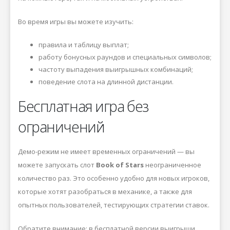
Во время игры вы можете изучить:
правила и таблицу выплат;
работу бонусных раундов и специальных символов;
частоту выпадения выигрышных комбинаций;
поведение слота на длинной дистанции.
Бесплатная игра без
ограничений
Демо-режим не имеет временных ограничений — вы
можете запускать слот
Book of Stars
неограниченное
количество раз. Это особенно удобно для новых игроков,
которые хотят разобраться в механике, а также для
опытных пользователей, тестирующих стратегии ставок.
Обратите внимание: в бесплатной версии выигрыши