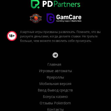
Азартные игры призваны развлекать. Помните, что вы
рискуете деньгами, когда делаете ставки. Не тратьте
больше, чем можете позволить себе проиграть.
Главная
Игровые автоматы
Фрироллы
Мобильная версия
Ввод Вывод средств
Бонусы казино
Отзывы Pokerdom
Контакты