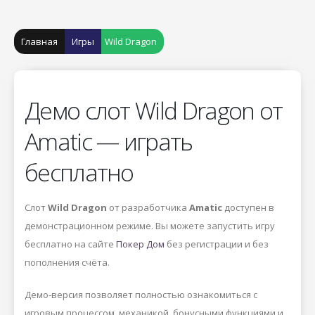
Главная
Игры
Wild Dragon
Демо слот Wild Dragon от
Amatic — играть
бесплатно
Слот
Wild Dragon
от разработчика
Amatic
доступен в
демонстрационном режиме. Вы можете запустить игру
бесплатно на сайте
Покер Дом
без регистрации и без
пополнения счёта.
Демо-версия позволяет полностью ознакомиться с
игровым процессом, механикой, бонусными функциями и