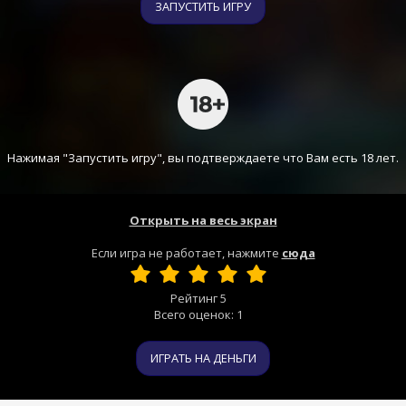
ЗАПУСТИТЬ ИГРУ
Нажимая "Запустить игру", вы подтверждаете что Вам есть 18 лет.
Открыть на весь экран
Если игра не работает, нажмите
сюда
Рейтинг
5
Всего оценок:
1
ИГРАТЬ НА ДЕНЬГИ