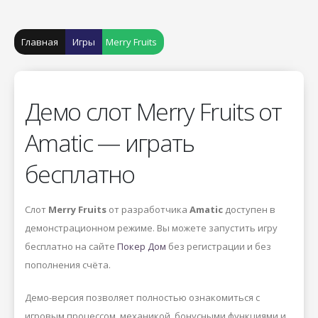
Главная
Игры
Merry Fruits
Демо слот Merry Fruits от
Amatic — играть
бесплатно
Слот
Merry Fruits
от разработчика
Amatic
доступен в
демонстрационном режиме. Вы можете запустить игру
бесплатно на сайте
Покер Дом
без регистрации и без
пополнения счёта.
Демо-версия позволяет полностью ознакомиться с
игровым процессом, механикой, бонусными функциями и