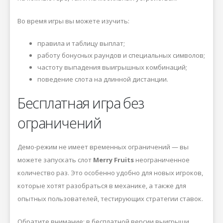
Во время игры вы можете изучить:
правила и таблицу выплат;
работу бонусных раундов и специальных символов;
частоту выпадения выигрышных комбинаций;
поведение слота на длинной дистанции.
Бесплатная игра без
ограничений
Демо-режим не имеет временных ограничений — вы
можете запускать слот
Merry Fruits
неограниченное
количество раз. Это особенно удобно для новых игроков,
которые хотят разобраться в механике, а также для
опытных пользователей, тестирующих стратегии ставок.
Обратите внимание: в бесплатной версии выигрыши