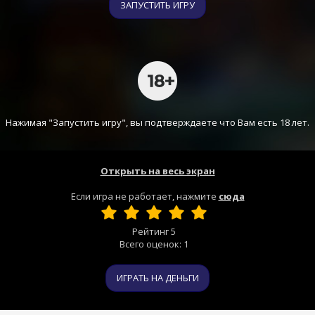
ЗАПУСТИТЬ ИГРУ
Нажимая "Запустить игру", вы подтверждаете что Вам есть 18 лет.
Открыть на весь экран
Если игра не работает, нажмите
сюда
Рейтинг
5
Всего оценок:
1
ИГРАТЬ НА ДЕНЬГИ