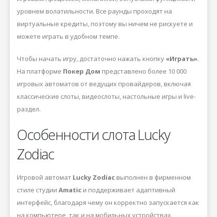
уровнем волатильности. Все раунды проходят на
виртуальные кредиты, поэтому вы ничем не рискуете и
можете играть в удобном темпе.
Чтобы начать игру, достаточно нажать кнопку
«Играть»
.
На платформе
Покер Дом
представлено более 10 000
игровых автоматов от ведущих провайдеров, включая
классические слоты, видеослоты, настольные игры и live-
раздел.
Особенности слота Lucky
Zodiac
Игровой автомат
Lucky Zodiac
выполнен в фирменном
стиле студии
Amatic
и поддерживает адаптивный
интерфейс, благодаря чему он корректно запускается как
на компьютере, так и на мобильных устройствах.