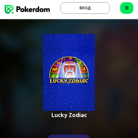
ВХОД
Lucky Zodiac