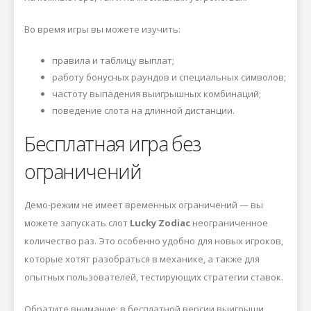
Во время игры вы можете изучить:
правила и таблицу выплат;
работу бонусных раундов и специальных символов;
частоту выпадения выигрышных комбинаций;
поведение слота на длинной дистанции.
Бесплатная игра без
ограничений
Демо-режим не имеет временных ограничений — вы
можете запускать слот
Lucky Zodiac
неограниченное
количество раз. Это особенно удобно для новых игроков,
которые хотят разобраться в механике, а также для
опытных пользователей, тестирующих стратегии ставок.
Обратите внимание: в бесплатной версии выигрыши