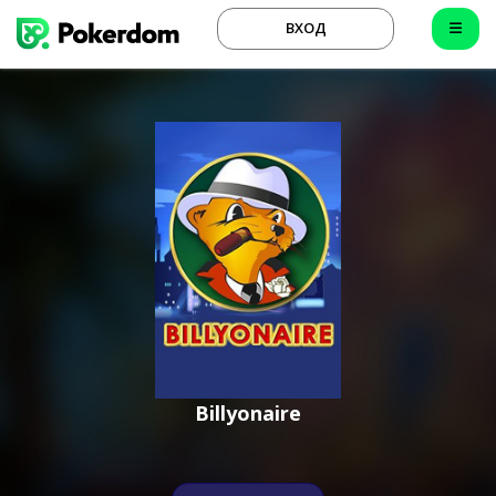
ВХОД
Billyonaire