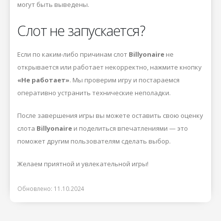
могут быть выведены.
Слот не запускается?
Если по каким-либо причинам слот
Billyonaire
не
открывается или работает некорректно, нажмите кнопку
«Не работает»
. Мы проверим игру и постараемся
оперативно устранить технические неполадки.
После завершения игры вы можете оставить свою оценку
слота
Billyonaire
и поделиться впечатлениями — это
поможет другим пользователям сделать выбор.
Желаем приятной и увлекательной игры!
Обновлено:
11.10.2024