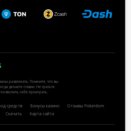
аны развлекать. Помните, что вы
огда делаете ставки. Не тратьте
позволить себе проиграть.
од средств
Бонусы казино
Отзывы Pokerdom
Скачать
Карта сайта