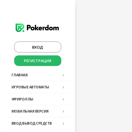
ВХОД
РЕГИСТРАЦИЯ
ГЛАВНАЯ
ИГРОВЫЕ АВТОМАТЫ
ФРИРОЛЛЫ
МОБИЛЬНАЯ ВЕРСИЯ
ВВОД ВЫВОД СРЕДСТВ