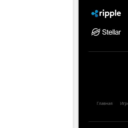
Главная
Игр