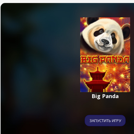
Big Panda
ЗАПУСТИТЬ ИГРУ