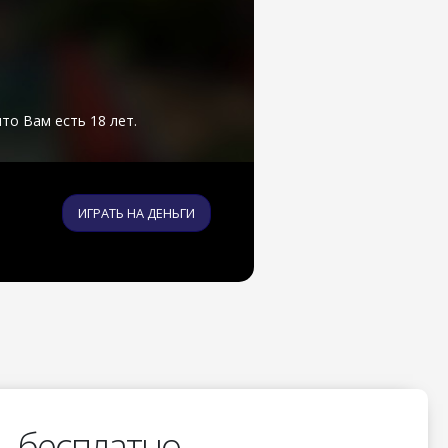
то Вам есть 18 лет.
ИГРАТЬ НА ДЕНЬГИ
ть бесплатно