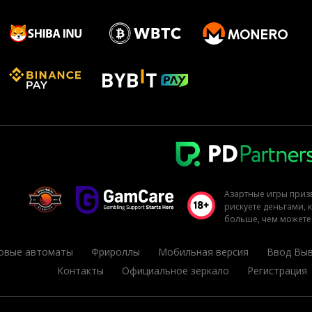
Азартные игры призв
рискуете деньгами, к
больше, чем можете 
овые автоматы
Фрироллы
Мобильная версия
Ввод Выв
Контакты
Официальное зеркало
Регистрация