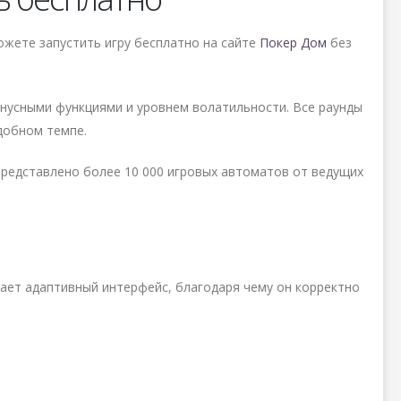
жете запустить игру бесплатно на сайте
Покер Дом
без
нусными функциями и уровнем волатильности. Все раунды
добном темпе.
редставлено более 10 000 игровых автоматов от ведущих
ает адаптивный интерфейс, благодаря чему он корректно