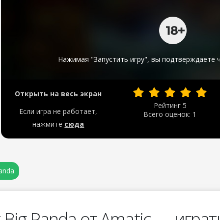
Нажимая "Запустить игру", вы подтверждаете ч
Открыть на весь экран
Рейтинг
5
Если игра не работает,
Всего оценок:
1
нажмите
сюда
anda
 Big Panda от Amatic — игра